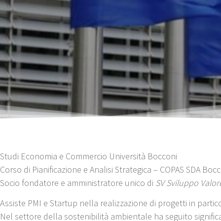
Studi Economia e Commercio Università Bocconi
Corso di Pianificazione e Analisi Strategica – COPAS SDA Boc
Socio fondatore e amministratore unico di
SV Sviluppo Valore
Assiste PMI e Startup nella realizzazione di progetti in part
Nel settore della sostenibilità ambientale ha seguito significa