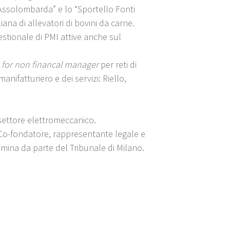
Assolombarda” e lo “Sportello Fonti
na di allevatori di bovini da carne.
estionale di PMI attive anche sul
 for non financal manager
per reti di
anifatturiero e dei servizi: Riello,
 settore elettromeccanico.
 Co-fondatore, rappresentante legale e
omina da parte del Tribunale di Milano.