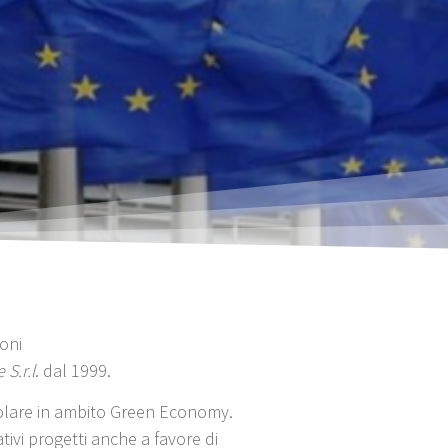
coni
 S.r.l
. dal 1999.
icolare in ambito Green Economy.
tivi progetti anche a favore di