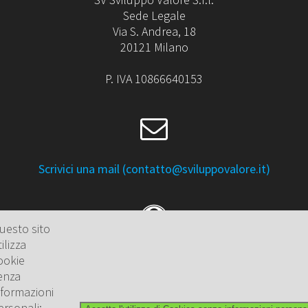
Sede Legale
Via S. Andrea, 18
20121 Milano
P. IVA 10866640153
Scrivici una mail (contatto@sviluppovalore.it)
uesto sito
ilizza
Politica della Privacy
ookie
Politica dei Cookies
enza
nformazioni
ersonali: